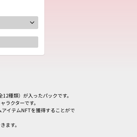
全12種類）が入ったパックです。

ラクターです。

ームアイテムNFTを獲得することがで
す。 
