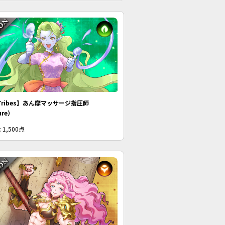
Tribes】あん摩マッサージ指圧師
ure）
 1,500点