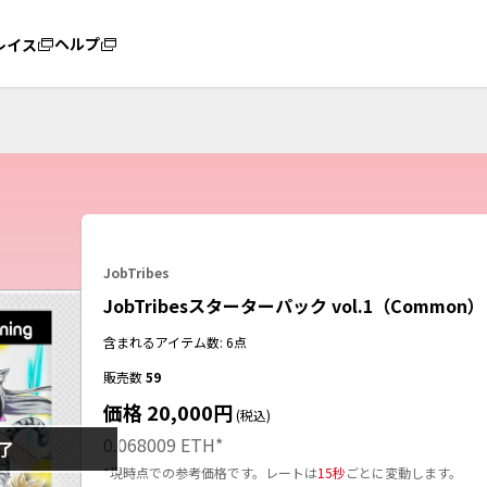
ヘルプ
レイス
JobTribes
JobTribesスターターパック vol.1（Comm
含まれるアイテム数: 6点
販売数
59
価格 20,000円
(税込)
0.068009 ETH
*
了
*現時点での参考価格です。レートは
15秒
ごとに変動します。